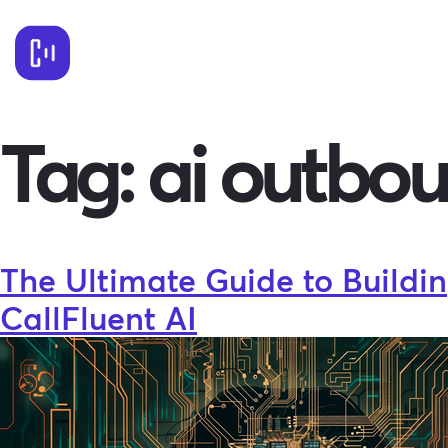
Tag:
ai outbou
The Ultimate Guide to Build
CallFluent AI